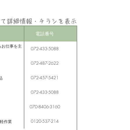
して詳細情報・チラシを表示
電話番号
るお仕事を主
072-433-5088
072-487-2622
072-457-5421
品
072-433-5088
070-8406-3160
0120-537-214
、軽作業