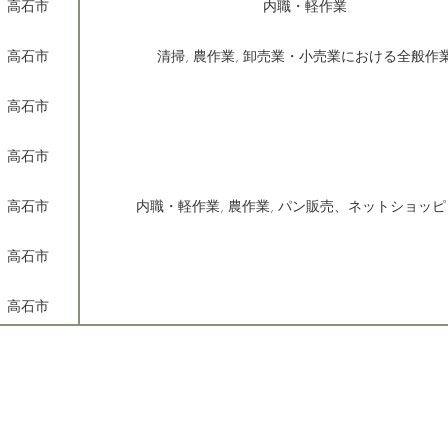
高石市
内職・軽作業
高石市
清掃, 農作業, 卸売業・小売業における全般作
高石市
高石市
高石市
内職・軽作業, 農作業, パン販売、ネットショッ
高石市
高石市
高石市
泉大津市
清掃, 雑貨などの梱包、レジンアクセサリー作成、猫