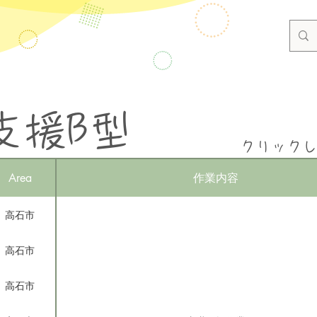
支援B型
クリック
Area
作業内容
高石市
高石市
高石市