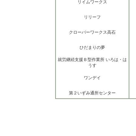
リイムワークス
リリーフ
クローバーワークス高石
ひだまりの夢
就労継続支援Ｂ型作業所 いろは・は
うす
ワンデイ
第２いずみ通所センター
コラール明日架
トライワーク