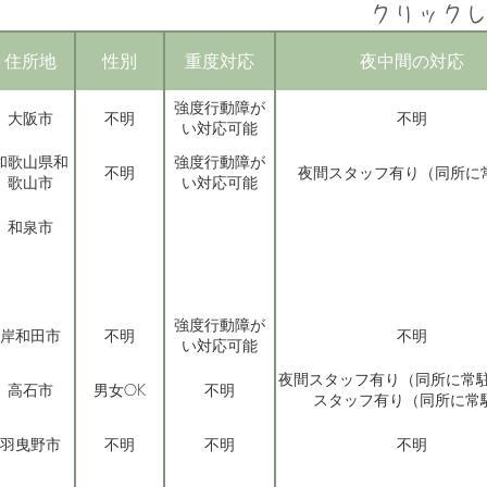
クリック
住所地
性別
重度対応
夜中間の対応
強度行動障が
大阪市
不明
不明
い対応可能
和歌山県和
強度行動障が
不明
夜間スタッフ有り（同所に
歌山市
い対応可能
和泉市
強度行動障が
岸和田市
不明
不明
い対応可能
夜間スタッフ有り（同所に常駐
高石市
男女OK
不明
スタッフ有り（同所に常
羽曳野市
不明
不明
不明