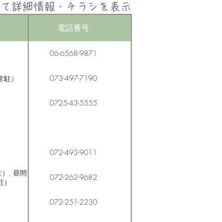
して詳細情報・チラシを表示
電話番号
06-6568-9871
073-497-7190
常駐）
0725-43-5555
072-493-9011
）, 昼間
072-262-9682
駐）
072-251-2230