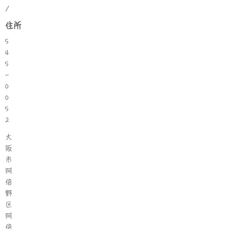
/
住所
5
4
5
-
0
0
5
2
大
阪
市
阿
倍
野
区
阿
倍