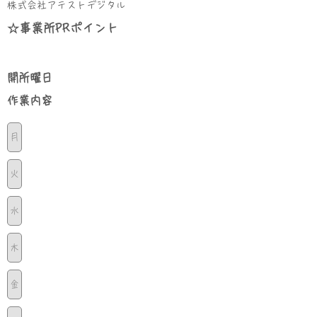
株式会社アテストデジタル
☆事業所PRポイント
​開所曜日
​作業内容
月
火
水
木
金