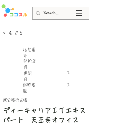
< もどる
指定番
号
​開所年
月
I
更新
日
​訪問者
I
数
就労移行支援
ディーキャリアＩＴエキス
パート 天王寺オフィス