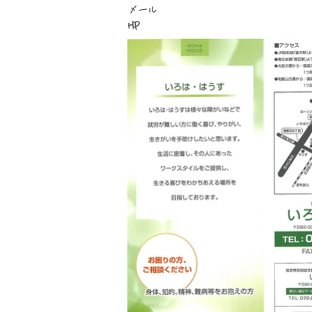
​メール
HP