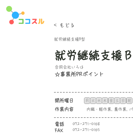
< もどる
就労継続支援B型
就労継続支援Ｂ
合同会社いろは
☆事業所PRポイント
​開所曜日
月
火
水
木
金
土
日
祝
​作業内容
内職・軽作業, 農作業,
​電話
072-271-0168
072-271-0165
FAX