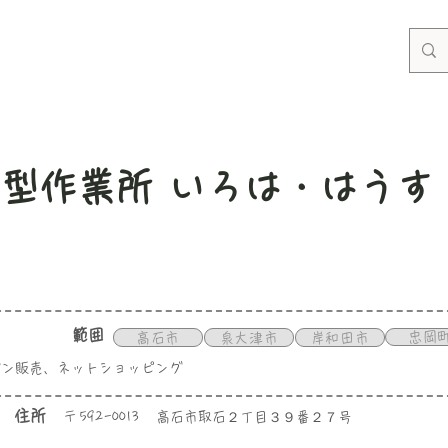
型作業所 いろは・はうす
範囲
忠岡
高石市
泉大津市
岸和田市
 パン販売、ネットショッピング
住所
〒
592-0013
高石市取石２丁目３９番２７号