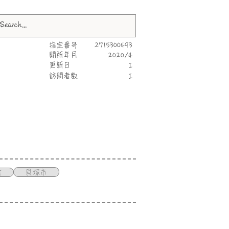
指定番号
2715300493
​開所年月
2020/4
更新日
I
​訪問者数
I
貝塚市
町