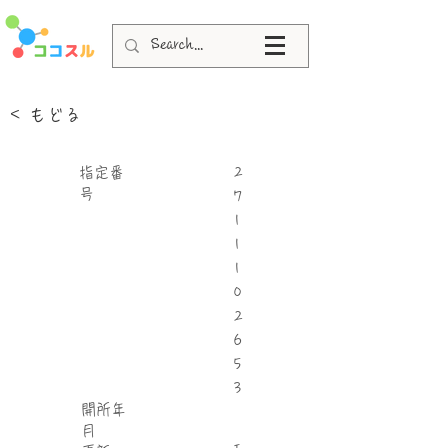
< もどる
指定番
2
号
7
1
1
1
0
2
6
5
3
​開所年
月