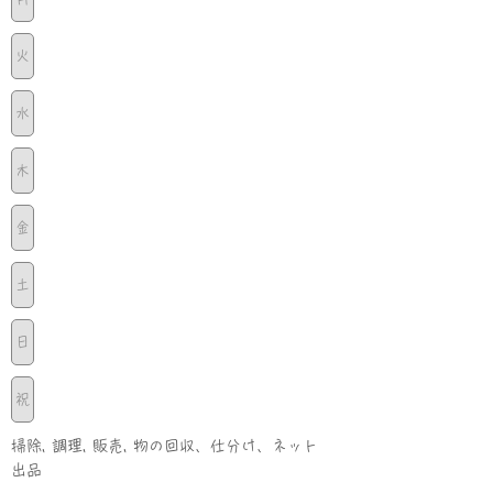
火
水
木
金
土
日
祝
掃除, 調理, 販売, 物の回収、仕分け、ネット
出品