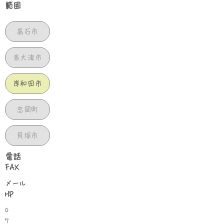
範囲
高石市
泉大津市
岸和田市
忠岡町
貝塚市
​電話
FAX
​メール
HP
0
7