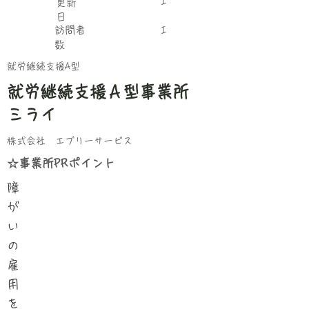
I
更新
日
​訪問者
I
数
就労継続支援A型
就労継続支援Ａ型事業所
ミライ
株式会社 エブリーサービス
☆事業所PRポイント
障
が
い
の
雇
用
を