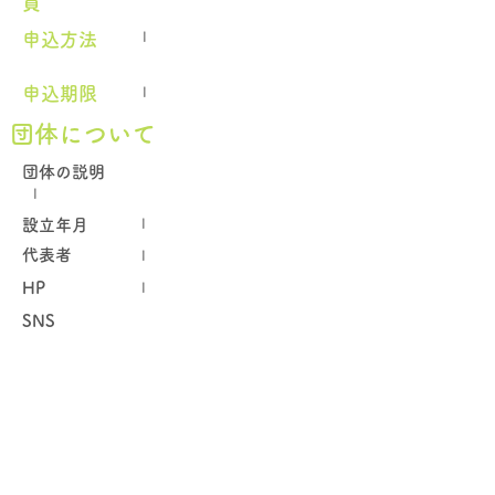
員
申込方法
I
申込期限
I
団体について
団体の説明
I
設立年月
I
代表者
I
HP
I
SNS