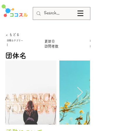
< もどる
活動カテゴリー
I
更新日
I
訪問者数
I
団体名