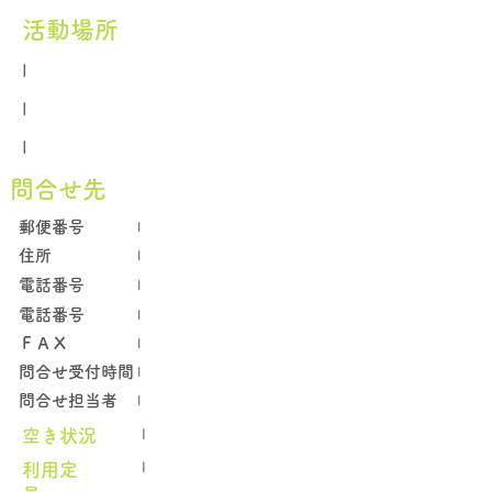
活動場所
I
I
I
問合せ先
郵便番号
I
住所
I
電話番号
I
電話番号
I
​ＦＡＸ
I
問合せ受付時間
I
問合せ担当者
I
空き状況
I
​利用定
I