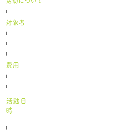
活動について
I
​対象者
I
I
I
費用
I
I
活動日
時
I
I