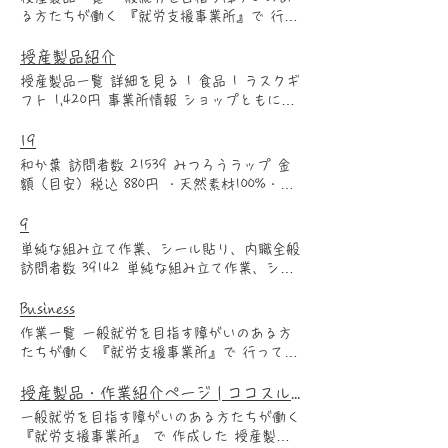
※現場の状況や汚れ具合により作業時間が変
る方たちが働く 『就労支援事業所』で 行っ
わります。お時間に余裕をもってご依頼くだ
ているお仕事をご紹介！ ストアへ 1 食品 1
さい ●作業手順：エアコンの動作確認⇒室内
ラスクギフト 1,420円 事業所情報 ショップ
授産製品紹介
機のカバー付属品の取り外し⇒エアコン周り
ともに 0725-46-3563 幸2丁目6番19号 ス
授産製品一覧 詳細を見る 1 食品 1 ラスクギ
の養生、カバー装着⇒エアコン洗剤の吹き付
トアへ 2 日用品 2 ともニャンタオルセット
フト 1,420円 事業所情報 ショップともに
け⇒高圧洗浄機での洗い流し、拭き上げ⇒組
A (平... ２，０００円／ １０枚入 ともニャ
0725-46-3563 幸2丁目6番19号 詳細をみる
み立て⇒動作確認⇒作業終了、お会計 作業
ンタオルセットA (平地つきプリントタオル
詳細を見る 2 日用品 2 ともニャンタオルセ
19
時に、水道、電気コンセント、洗浄スペース
10枚組)[ギフト袋1袋10枚入り サイ
ットA (平... ２，０００円／ １０枚入 とも
（風呂場、ベランダ）などをお借りさせてい
和か葉 訪問者数 21539 みつろうラップ 金
ズ:34cm×85cm] 事業所情報 ショップともに
ニャンタオルセットA (平地つきプリントタ
ただきます。 ●注意事項： ※再施工、不具
額（目安）税込 880円 ・天然素材100%・野
0725463563 幸2丁目6番19号 ストアへ 2 日
オル10枚組)[ギフト袋1袋10枚入り サイ
合につきましての対応は施行日から2週間と
菜長持ち・繰り返し洗って使えるエコなラッ
用品 3 ともニャンタオルセットB (平... ２，
ズ:34cm×85cm] 事業所情報 ショップともに
させていただきます。 ※エアコンの設置場
プです！ 普通のラップと同じように食材や
9
０００円／ １０枚入 ともニャンタオルセ
0725463563 幸2丁目6番19号 詳細をみる 詳
所が床面からエアコン上面まで3メートルを
容器を包めます。 写真にない柄や各柄の在
ットA (平地つきプリントタオル10枚組)[ギ
単純な組み立て作業、シール貼り、内職全般
細を見る 2 日用品 3 ともニャンタオルセッ
超える場合は事前にご連絡お願いします。追
庫に限りがありますので、メール
フト袋1袋10枚入り サイズ:34cm×85cm] 事
訪問者数 39142 単純な組み立て作業、シー
トB (平... ２，０００円／ １０枚入 ともニ
加料金をいただきます。 ※色褪せ、変色、
(wakabaizumi61@gmail.com )や
業所情報 ショップともに 0725463563 幸2
ル貼り、内職全般 工程の少ない組み立て作
ャンタオルセットA (平地つきプリントタオ
黄ばみなどは元には戻りません。 ※染み込
SNS(@wakabaizumi)のDMにてお問い合わせく
丁目6番19号 ストアへ 1 食品 4 クッキー 1
業（簡単であれば、月に10000個以上は可能
Business
ル10枚組)[ギフト袋1袋10枚入り サイ
んでしまった匂い、基盤内部、洗えない部分
ださい。 ●ご使用方法 1 手で温める (柔
つ 120円 (30g入り) 味は、プレーン、チョ
です） 小物やパックなどにシールを貼る作
ズ:34cm×85cm] 事業所情報 ショップともに
のにおいに関しては、出来るだけの対応とな
作業一覧 一般就労を目指す障がいのある方
らかくなり、どんな形にもフィットします)
コチップ、ココア、紅茶、抹茶の５種類かわ
業 それ以外でも、単純作業であれば連絡お
0725463563 幸2丁目6番19号 詳細をみる 詳
ります。 ※お伺いした際に、通常エアコン
たちが働く 『就労支援事業所』で 行ってい
2 食材を包む (保湿力が高く抗菌効果が
いくラッピングしたギフト仕様も人気です。
願いします。 金額（目安）税込 要相談 事
細を見る 1 食品 4 クッキー 1つ 120円 (30g
で予約されており、お掃除機能付きだった場
るお仕事をご紹介！ ストアへ 1 内職手作業
あり、そのまま包んでOK) 3 水洗いする
事業所情報 ＢＡ－ＮＡ 0725-51-7333 小田
業所情報 事業所名 法人名 連絡先 住所 フ
入り) 味は、プレーン、チョコチップ、ココ
合や、高所設置の場合、作業日を変更してい
1 内職作業 要相談 簡単な組み立てや、シー
授産製品・作業紹介ページ | ココスル 和泉市くらしの情報応援サイト
(汚れたら水かぬるま湯で優しく洗ってくだ
町2-1-31 ストアへ 1 食品 5 自家焙煎珈琲
レンズ NPO法人いずみの会 0725-58-7777
ア、紅茶、抹茶の５種類かわいくラッピング
ただくことがあります。 ※作業場所の近く
ル張り、箱詰め等。内容はご相談ください
さい) 4 乾かす (乾かしたら約一年間
100g/￥450~￥550 事業所情報 いずみひのき
一般就労を目指す障がいのある方たちが働く
和泉市伏屋町2丁目3-39 事業所ＰＲ とても
したギフト仕様も人気です。 事業所情報 Ｂ
に駐車場、コインパーキングなどがない場合
事業所情報 7WORKS 0725-25-5679 和泉市
再利用可能) ●ご注意 NG 食洗器・レンジ・
製作所 0725-46-4332 観音寺町609-4 スト
『就労支援事業所』 で 作成した 授産製品
明るく笑いの絶えない作業所で、楽しく作業
Ａ－ＮＡ 0725-51-7333 小田町2-1-31 詳細
は、対応できません。 ※エアコンが設置さ
府中町4-6-15 ストアへ 1 内職手作業 2 ☆