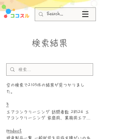
検索結果
空の検索で2103件の結果が見つかりまし
た。
3
エアコンクリーニング 訪問者数 28524 エ
アコンクリーニング 家庭用、業務用エアコ
ンの分解洗浄 ●対応地域： 大阪府全域 ●作
業時間： ノーマルタイプ1～1.5時間 お掃除
product
機能付きタイプ、業務用タイプ2.5～3時間
授産製品一覧 一般就労を目指す障がいのあ