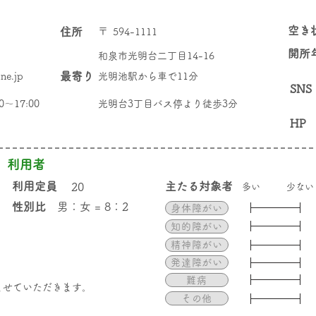
空き
住所
〒
594-1111
​開所
和泉市光明台二丁目14-16
最寄り
ne.jp
光明池駅から車で11分
SNS
〜17:00
光明台3丁目バス停より徒歩3分
HP
利用者
​利用定員
​主たる対象者
20
​多い
少ない
性別比
男：女 = 8：2
身体障がい
知的障がい
精神障がい
発達障がい
難病
休ませていただきます。
その他