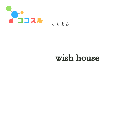
< もどる
wish house