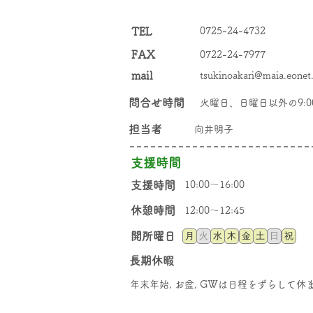
TEL
0725-24-4732
FAX
0722-24-7977
mail
tsukinoakari@maia.eonet.
問合せ時間
火曜日、日曜日以外の9:00
​担当者
向井明子
支援時間
​支援時間
10:00〜16:00
休憩時間
12:00〜12:45
​開所曜日
月
火
水
木
金
土
日
祝
長期休暇
年末年始, お盆, GWは日程をずらして