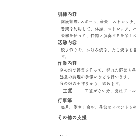
訓練内容
健康管理, スポーツ, 音楽、ストレッ
音楽を利用して、体操、ストレッチ、
楽器を使って、仲間と演奏するを楽し
活動内容
餃子作りや、お好み焼き、たこ焼きを
す。
​作業内容
庭の畑で野菜を作って、採れた野菜を昼
昼食の調理の手伝いなども行います。
庭の畑の土作りから、始めます。
工賃
工賃がない分、夏はプール
行事等
毎月、誕生日会や、季節のイベントを
その他の支援