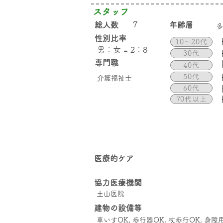
スタッフ
7
総人数
年齢層
​
性別比率
10〜20代
男：女 = 2：8
30代
専門職
40代
50代
介護福祉士
60代
70代以上
医療的ケア
協力医療機関
土山医院
建物の設備等
車いすOK, 歩行器OK, 杖歩行OK, 身