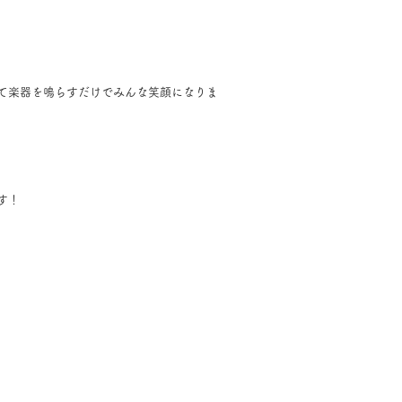
て楽器を鳴らすだけでみんな笑顔になりま
。
す！
。