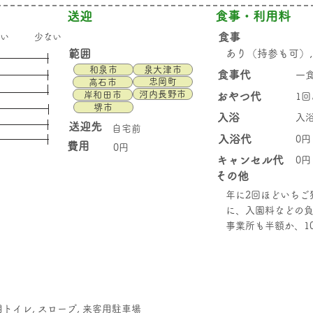
送迎
食事・利用料
食事
多い
少ない
範囲
あり（持参も可）,
和泉市
泉大津市
食事代
一食
忠岡町
高石市
河内長野市
岸和田市
おやつ代
1回
堺市
入浴
入浴
送迎先
自宅前
入浴代
0円
費用
0円
キャンセル代
0円
その他
年に2回ほどいちご
に、入園料などの
事業所も半額か、1
障用トイレ, スロープ, 来客用駐車場