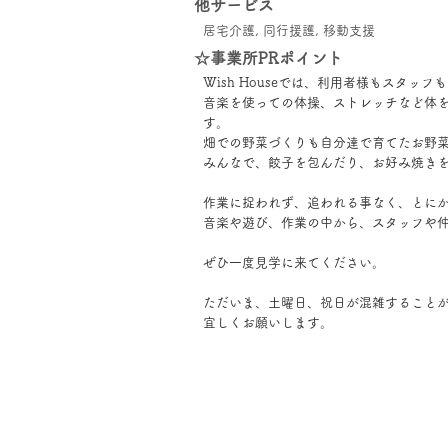
他サービス
居宅介護, 同行援護, 移動支援
☆事業所PRポイント
Wish Houseでは、利用者様もスタ
音楽を使っての体操、ストレッチなど体
す。
畑での野菜づくりも自分達で育てたお野
みんなで、餃子を包んだり、お好み焼き
作業に捉われず、追われる事なく、とに
音楽や遊び、作業の中から、スタッフや
ぜひ一度見学に来てください。
ただいま、土曜日、祝日が混雑すること
宜しくお願いします。