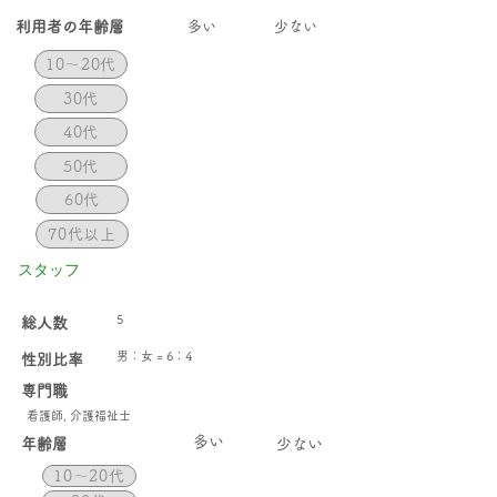
​利用者の年齢層
​多い
少ない
10〜20代
30代
40代
50代
60代
70代以上
スタッフ
5
総人数
男：女 = 6：4
性別比率
専門職
看護師, 介護福祉士
​多い
年齢層
少ない
10〜20代