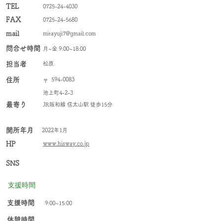
TEL
0725-24-4030
FAX
0725-24-5680
mail
mitayuji7@gmail.com
問合せ時間
月~金 9:00~18:00
​担当者
松原
住所
594-0083
〒
池上町4-2-3
最寄り
JR阪和線 信太山駅 徒歩15分
​開所年月
2022年1月
HP
www.hisway.co.jp
SNS
支援時間
​支援時間
9:00~15:00
休憩時間