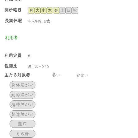
​開所曜日
月
火
水
木
金
土
日
祝
長期休暇
年末年始, お盆
利用者
​利用定員
8
性別比
男：女 = 5：5
​主たる対象者
​多い
少ない
身体障がい
知的障がい
精神障がい
発達障がい
難病
その他