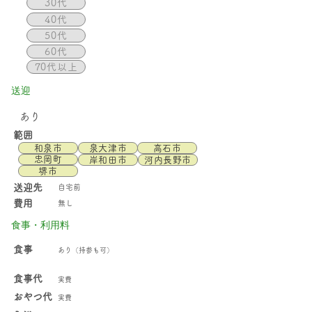
30代
40代
50代
60代
70代以上
送迎
あり
範囲
和泉市
泉大津市
高石市
忠岡町
岸和田市
河内長野市
堺市
送迎先
自宅前
費用
無し
食事・利用料
食事
あり（持参も可）
食事代
実費
おやつ代
実費