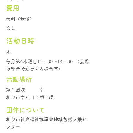
費用
無料（無償）
なし
活動日時
木
毎月第4木曜日13：30～14：30 (会場
の都合で変更する場合有)
活動場所
第１圏域
幸
和泉市幸2丁目5番16号
団体について
和泉市社会福祉協議会地域包括支援セ
ンター