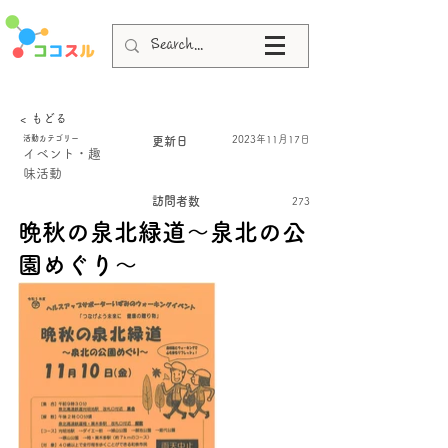
< もどる
活動カテゴリー
2023年11月17日
更新日
イベント・趣
味活動
訪問者数
273
晩秋の泉北緑道～泉北の公
園めぐり～