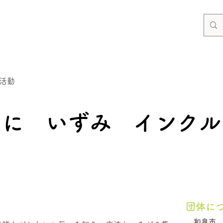
活動
もに いずみ インクル
団体に
和泉市