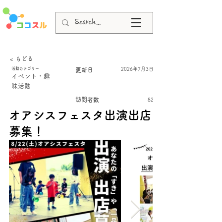
< もどる
活動カテゴリー
2026年7月3日
更新日
イベント・趣
味活動
訪問者数
82
オアシスフェスタ出演出店
募集！