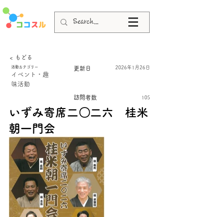
< もどる
活動カテゴリー
2026年1月26日
更新日
イベント・趣
味活動
訪問者数
105
いずみ寄席二〇二六 桂米
朝一門会