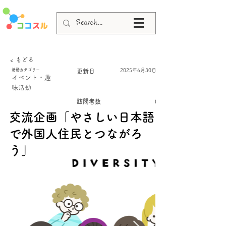
< もどる
活動カテゴリー
2025年6月30日
更新日
イベント・趣
味活動
訪問者数
I
交流企画「やさしい日本語
で外国人住民とつながろ
う」