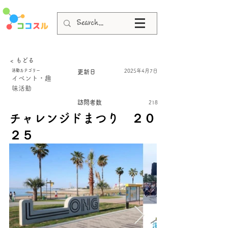
< もどる
活動カテゴリー
2025年4月7日
更新日
イベント・趣
味活動
訪問者数
218
チャレンジドまつり ２０
２５