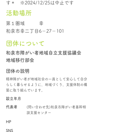
す＊ ※2024/12/25は中止です
活動場所
第１圏域
幸
和泉市幸二丁目6－27－101
団体について
和泉市障がい者地域自立支援協議会
地域移行部会
団体の説明
精神障がい者が地域社会の一員として安心して自分
らしく暮らせるように、地域づくり、支援体制の構
築に取り組んでいます。
設立年月
代表者
(問い合わせ先)和泉市障がい者基幹相
談支援センター
HP
SNS