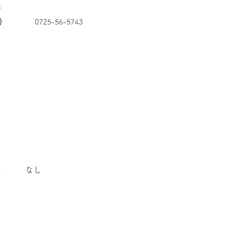
先
号
0725-56-5743
員
なし