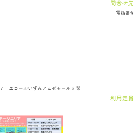
問合せ
電話番
７ エコールいずみアムゼモール３階
​利用定