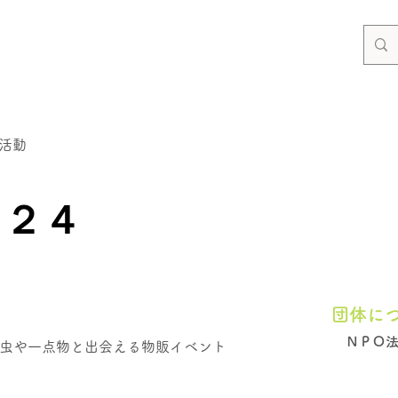
活動
０２４
団体に
ＮＰＯ
虫や一点物と出会える物販イベント