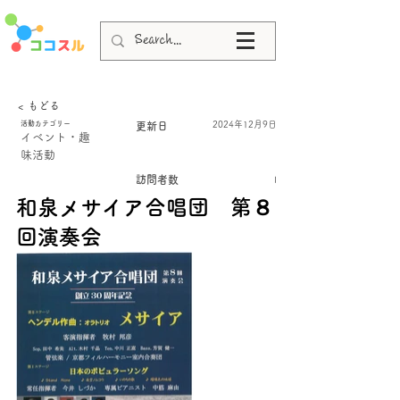
< もどる
活動カテゴリー
2024年12月9日
更新日
イベント・趣
味活動
訪問者数
I
和泉メサイア合唱団 第８
回演奏会