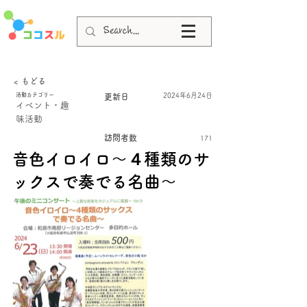
< もどる
活動カテゴリー
2024年6月24日
更新日
イベント・趣
味活動
訪問者数
171
音色イロイロ～４種類のサ
ックスで奏でる名曲～