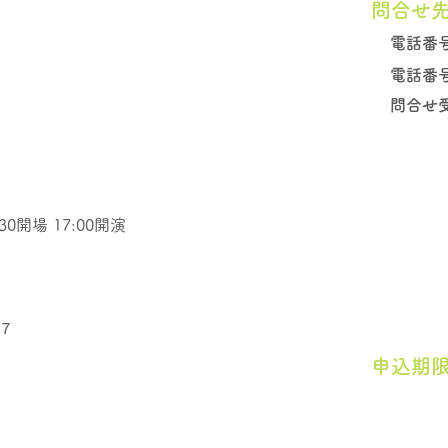
問合せ
電話番
電話番
問合せ
6:30開場 17:00開演
７
申込期