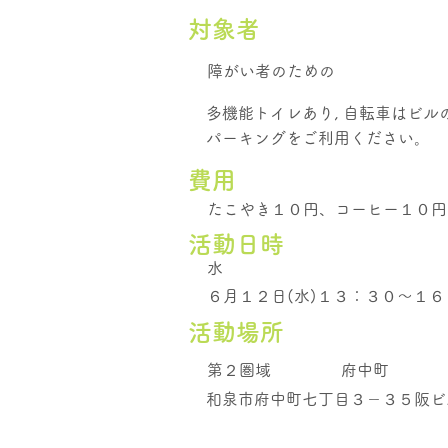
​対象者
障がい者のための
多機能トイレあり, 自転車はビ
パーキングをご利用ください。
費用
たこやき１０円、コーヒー１０円
活動日時
水
６月１２日(水)１３：３０～１６
活動場所
第２圏域
府中町
和泉市府中町七丁目３－３５阪ビ