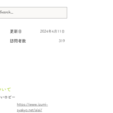
更新日
2024年4月11日
訪問者数
319
ついて
あいロビー
https://www.izumi-
syakyo.net/aiai/