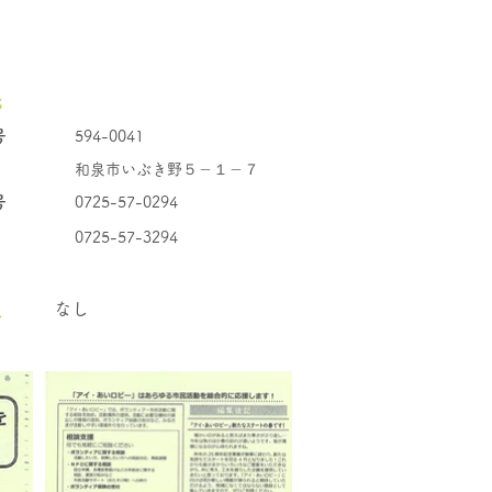
先
号
594-0041
和泉市いぶき野５－１－７
号
0725-57-0294
0725-57-3294
員
なし