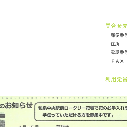
問合せ
郵便番
住所
電話番
​ＦＡＸ
​利用定