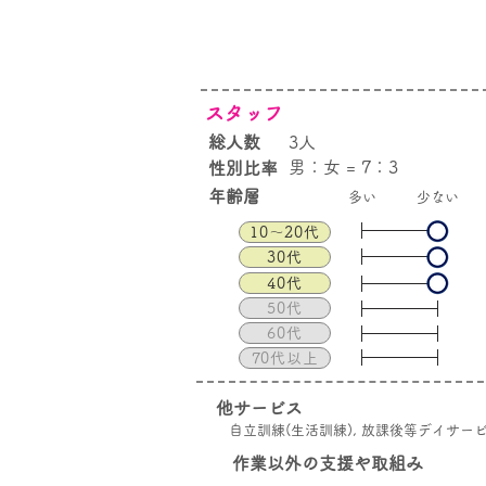
スタッフ
総人数
3人
男：女 = 7：3
性別比率
年齢層
​多い
少ない
10〜20代
30代
40代
50代
60代
70代以上
他サービス
自立訓練(生活訓練), 放課後等デイサー
作業以外の支援や取組み