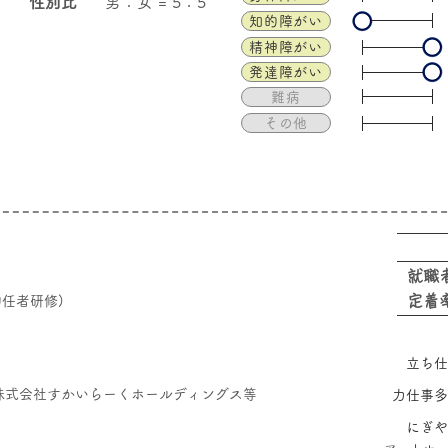
性別比
男：女 = 5：5
知的障がい
精神障がい
発達障がい
難病
その他
​就職
​定着
任者研修)
立ち仕
株式会社すかいらーくホールディングス等
力仕事多
にぎや