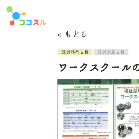
< もどる
就労移行支援
就労定着支援
ワークスクール