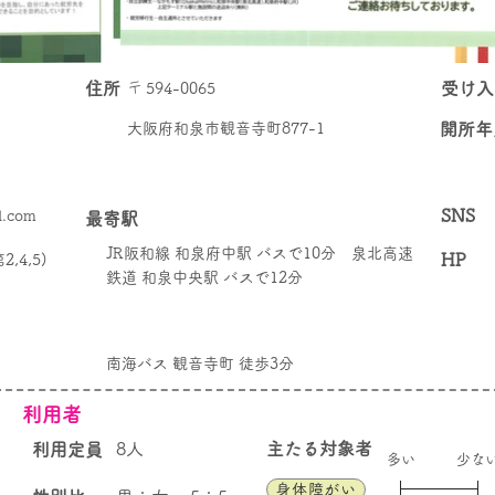
住所
〒
​受け
594-0065
大阪府和泉市観音寺町877-1
​開所
SNS
l.com
最寄駅
JR阪和線 和泉府中駅 バスで10分 泉北高速
HP
2,4,5)
鉄道 和泉中央駅 バスで12分
南海バス 観音寺町 徒歩3分
​利用者
8人
​主たる対象者
​利用定員
​多い
少な
身体障がい