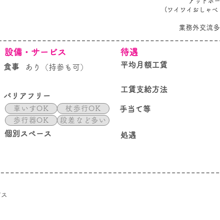
アットホ
(ワイワイおしゃべ
業務外交流多
設備・サービス
待遇
平均月額工賃
食事
あり（持参も可）
工賃支給方法
バリアフリー
車いすOK
杖歩行OK
手当て等
歩行器OK
段差など多い
個別スペース
処遇
ビス