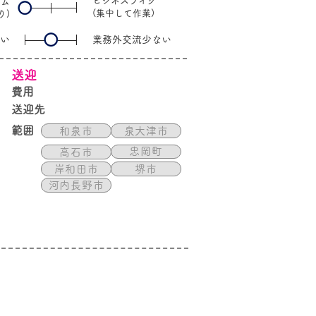
ビジネスライク
ーム
(集中して作業)
り)
い
業務外交流少ない
送迎
​費用
送迎先
範囲
和泉市
泉大津市
忠岡町
高石市
岸和田市
堺市
河内長野市