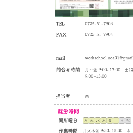
TEL
0725-51-7903
FAX
0725-51-7904
mail
workschool.noa01@gmai
問合せ時間
月～金 9:00~17:00 土(第
9:00~13:00
​担当者
南
就労時間
​開所曜日
月
火
水
木
金
土
日
祝
​作業時間
月火木金 9:30~15:30 水