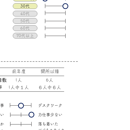
30代
40代
50代
60代
70代以上
​前年度
​開所以降
者数
1人
6人
率
1人中１人
６人中６人
事
デスクワーク
い
力仕事少ない
か
​落ち着いた