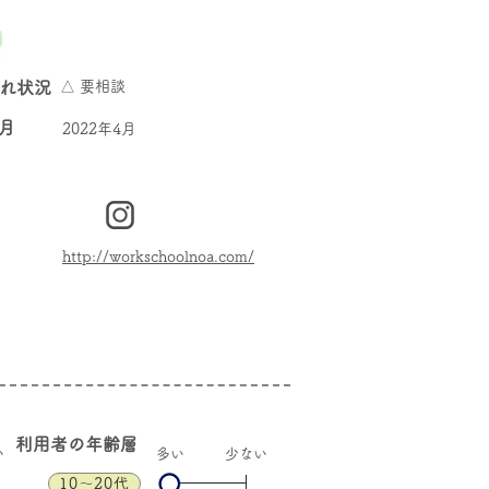
入れ状況
△ 要相談
年月
2022年4月
http://workschoolnoa.com/
​利用者の年齢層
い
​多い
少ない
10〜20代