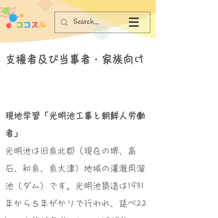
支援者及び当事者・家族向け
現地学習「光明池工事と朝鮮人労働
者」
光明池は旧泉北郡（現在の堺、高
石、和泉、泉大津）地域の灌漑用溜
池（ダム）です。光明池築造は1931
年から５年がかりで行われ、延べ22