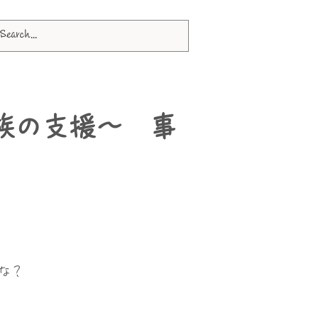
族の支援～ 事
な？