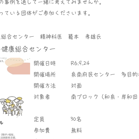
の事例を通して一緒に考えてみませんか。
っている団体がご参加くださいます。
康総合センター 精神科医 籠本 孝雄氏
の健康総合センター
​開催日時
R6.9.24
​開催場所
泉南府民センター 多目的
​開催方法
対面
対象者
南ブロック（和泉・岸和田
定員
30名
参加費
無料