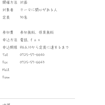
​開催方法
対面
対象者
テーマに関心がある人
定員
30名
参加費
参加無料、保育無料
申込方法
電話, ｆａｘ
申込期限
R6.6.10から定員に達するまで
Tel
0725-57-6640
Fax
0725-57-6643
Mail
Form