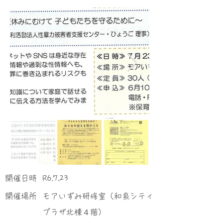
​開催日時
R6.7.23
​開催場所
モアいずみ研修室（和泉シティ
プラザ北棟４階）