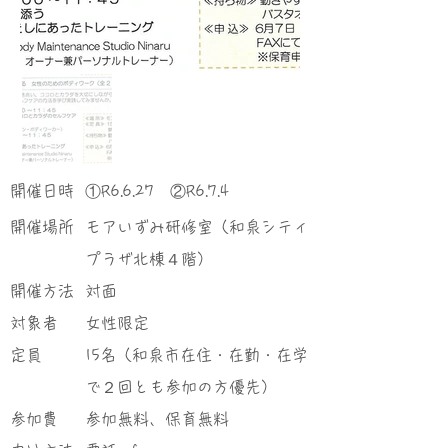
​開催日時
①R6.6.27 ②R6.7.4
​開催場所
モアいずみ研修室（和泉シティ
プラザ北棟４階）
​開催方法
対面
対象者
女性限定
定員
15名（和泉市在住・在勤・在学
で２回とも参加の方優先）
参加費
参加無料、保育無料