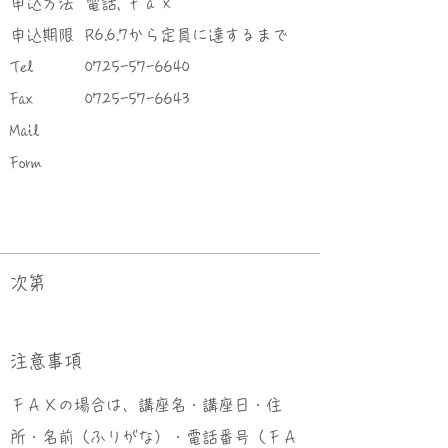
申込方法
電話, ｆａｘ
申込期限
R6.6.7から定員に達するまで
Tel
0725-57-6640
Fax
0725-57-6643
Mail
Form
次第
​注意事項
ＦＡＸの場合は、講座名・講座日・住
所・名前（ふりがな）・電話番号（ＦＡ