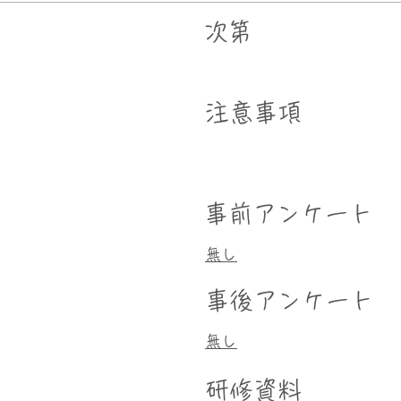
次第
​注意事項
事前アンケート
無し
事後アンケート
無し
研修資料