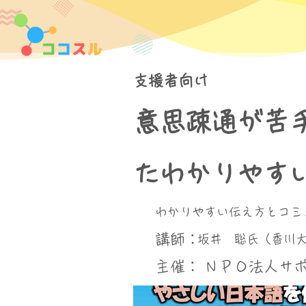
支援者向け
意思疎通が苦
たわかりやす
わかりやすい伝え方とコミ
講師：
坂井 聡氏（香川
​主催：
ＮＰＯ法人サ