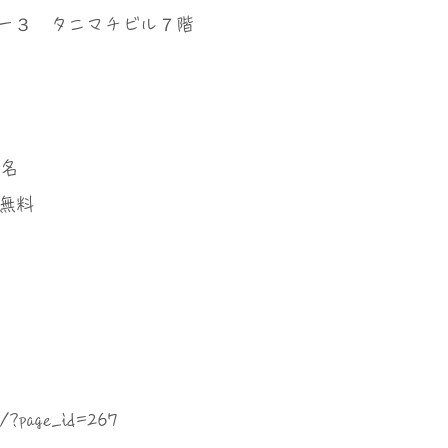
－３ タニマチビル７階
0名
：無料
m/?page_id=267