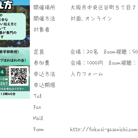
​開催場所
大阪市中央区谷町５丁目７
​開催方法
対面, オンライン
対象者
定員
会場：20名 Zoom視聴：5
参加費
会場：1000円 Zoom視聴
申込方法
入力フォーム
申込期限
Tel
Fax
Mail
Form
http://fukusi-yasanichi.co