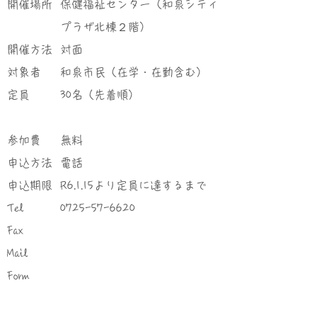
​開催場所
保健福祉センター（和泉シティ
プラザ北棟２階）
​開催方法
対面
対象者
和泉市民（在学・在勤含む）
定員
30名（先着順）
参加費
無料
申込方法
電話
申込期限
R6.1.15より定員に達するまで
Tel
0725-57-6620
Fax
Mail
Form