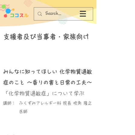
支援者及び当事者・家族向け
みんなに知ってほしい 化学物質過敏
症のこと ～香りの害と日常の工夫～
「化学物質過敏症」について学ぶ
講師：
ふくずみアレルギー科 院長 吹角 隆之
医師