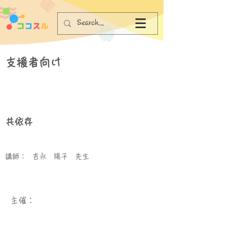
支援者向け
共依存
講師：
吉永 陽子 先生
​主催：