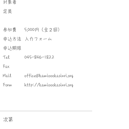
対象者
定員
参加費
5,000円（全２回）
申込方法
入力フォーム
申込期限
Tel
045-846-1822
Fax
Mail
office@kamioookasinri.org
Form
http://kamioookasinri.org
次第