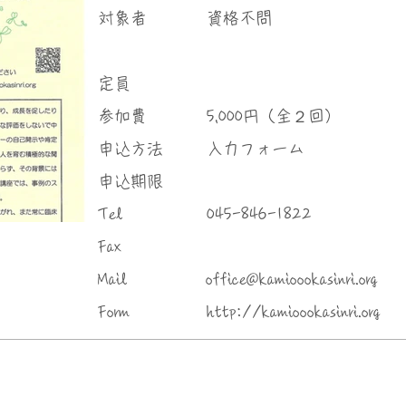
対象者
資格不問
定員
参加費
5,000円（全２回）
申込方法
入力フォーム
申込期限
Tel
045-846-1822
Fax
Mail
office@kamioookasinri.org
Form
http://kamioookasinri.org