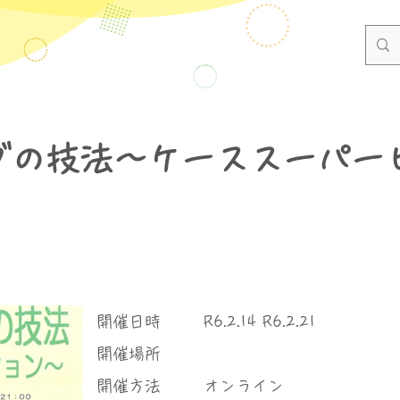
グの技法～ケーススーパー
​開催日時
R6.2.14 R6.2.21
​開催場所
​開催方法
オンライン