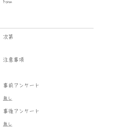
Form
次第
​注意事項
事前アンケート
無し
事後アンケート
無し