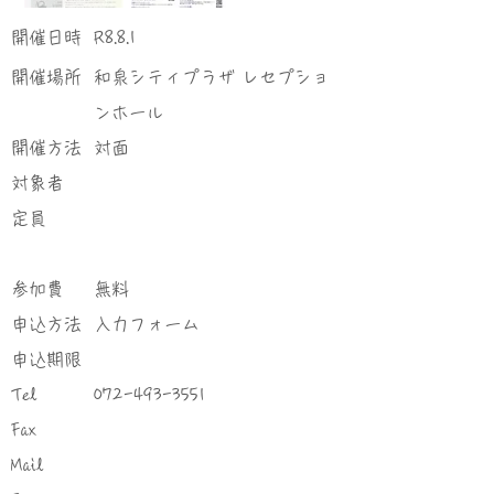
​開催日時
R8.8.1
​開催場所
和泉シティプラザ レセプショ
ンホール
​開催方法
対面
対象者
定員
参加費
無料
申込方法
入力フォーム
申込期限
Tel
072-493-3551
Fax
Mail