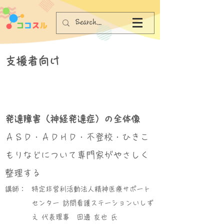
支援者向け
発達障害（神経発達症）の全体像
ＡＳＤ・ＡＤＨＤ・不登校・ひきこ
もりなどについて専門家がやさしく
整理する
講師：
特定非営利活動法人精神医療サポート
センター 訪問看護ステーションいしず
え 代表理事 田邊 友也 氏