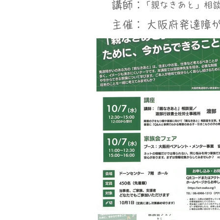
講師：
「親なきあと」相談
​主催：
大阪府発達障