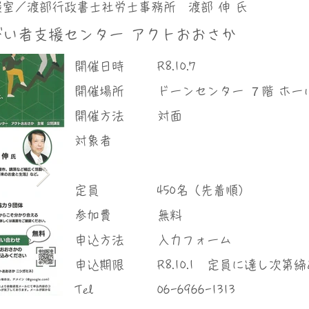
室／渡部行政書士社労士事務所 渡部 伸 氏
がい者支援センター アクトおおさか
​開催日時
R8.10.7
​開催場所
ドーンセンター ７階 ホー
​開催方法
対面
対象者
定員
450名（先着順）
参加費
無料
申込方法
入力フォーム
申込期限
R8.10.1 定員に達し次第
Tel
06-6966-1313