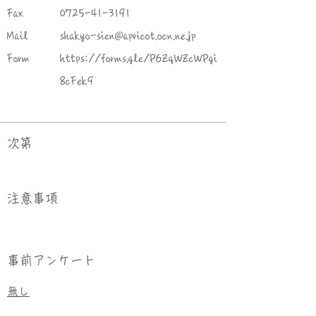
Fax
0725-41-3191
Mail
shakyo-sien@apricot.ocn.ne.jp
Form
https://forms.gle/P6ZqWZcWPgi
8cFek9
次第
​注意事項
事前アンケート
無し