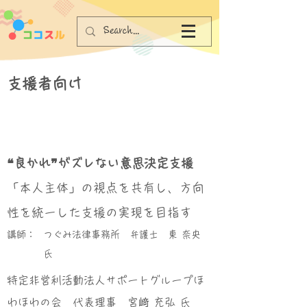
支援者向け
❝良かれ❞がズレない意思決定支援
「本人主体」の視点を共有し、方向
性を統一した支援の実現を目指す
講師：
つぐみ法律事務所 弁護士 東 奈央
氏
特定非営利活動法人サポートグループほ
わほわの会 代表理事 宮﨑 充弘 氏