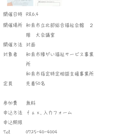
​開催日時
R8.6.4
​開催場所
和泉市立北部総合福祉会館 ２
階 大会議室
​開催方法
対面
対象者
和泉市障がい福祉サービス事業
所
和泉市指定特定相談支援事業所
定員
先着50名
参加費
無料
申込方法
ｆａｘ, 入力フォーム
申込期限
Tel
0725-40-4004