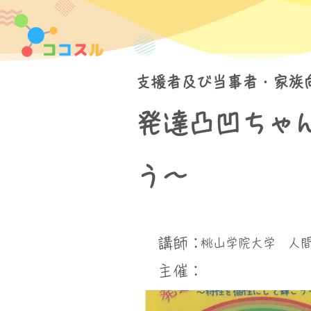
支援者及び当事者・家族
発達凸凹ちゃ
う～
講師：
桃山学院大学 人間
​主催：