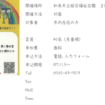
​開催場所
和泉市立総合福祉会館 ２
​開催方法
対面
対象者
市内在住の方
定員
40名（先着順）
参加費
無料
申込方法
電話, 入力フォーム
申込期限
R7.11.5～
Tel
0725-43-7513
Fax
Mail
Form