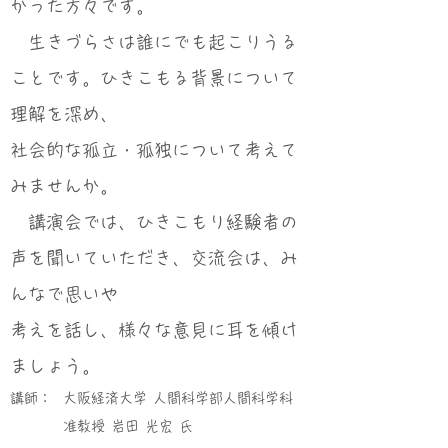
かった方々です。
生きづらさは誰にでも起こりうる
ことです。ひきこもる背景について
理解を深め、
社会的な孤立・孤独について考えて
みませんか。
講演会では、ひきこもり経験者の
声を聞いていただき、交流会は、み
んなで思いや
考えを話し、様々な意見に耳を傾け
ましょう。
講師：
大阪経済大学 人間科学部人間科学科
准教授 岩田 光宏 氏