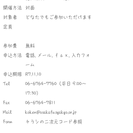
​開催方法
対面
対象者
どなたでもご参加いただけます
定員
参加費
無料
申込方法
電話, メール, ｆａｘ, 入力フォ
ーム
申込期限
R7.11.10
Tel
06-6764-7760
（平日 9:00～
17:30）
Fax
06-6764-7811
Mail
koken@osakafusyakyo.or.jp
Form
チラシの二次元コード参照