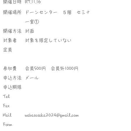
​開催日時
R7.11.16
​開催場所
ドーンセンター ５階 セミナ
ー室①
​開催方法
対面
対象者
対象を限定していない
定員
参加費
会員500円 会員外1000円
申込方法
メール
申込期限
Tel
Fax
Mail
wabasosaka2024@gmail.com
Form