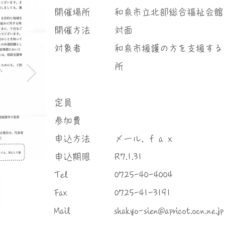
​開催場所
和泉市立北部総合福祉会館
​開催方法
対面
対象者
和泉市援護の方を支援する
所
定員
参加費
申込方法
メール, ｆａｘ
申込期限
R7.1.31
Tel
0725-40-4004
Fax
0725-41-3191
Mail
shakyo-sien@apricot.ocn.ne.jp