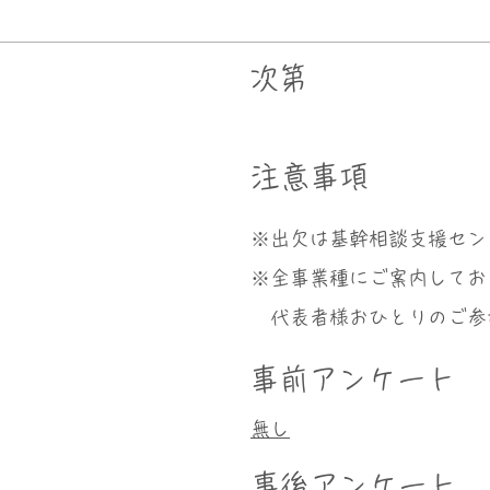
次第
​注意事項
※出欠は基幹相談支援セン
※全事業種にご案内してお
代表者様おひとりのご参
事前アンケート
無し
事後アンケート