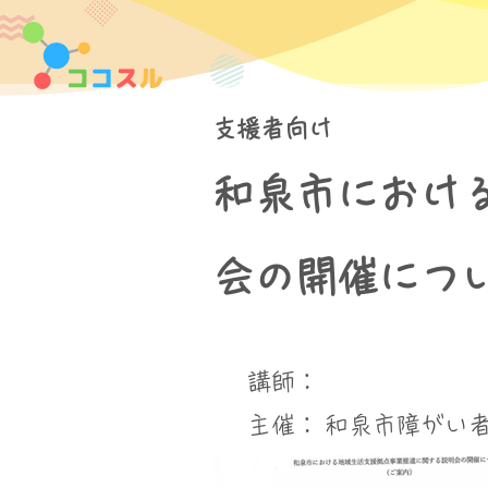
支援者向け
和泉市におけ
会の開催につ
講師：
​主催：
和泉市障がい