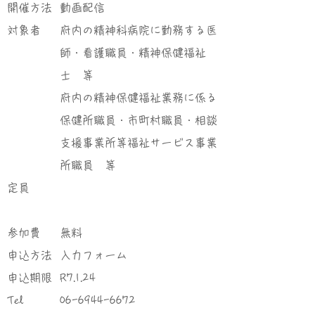
​開催方法
動画配信
対象者
府内の精神科病院に勤務する医
師・看護職員・精神保健福祉
士 等
府内の精神保健福祉業務に係る
保健所職員・市町村職員・相談
支援事業所等福祉サービス事業
所職員 等
定員
参加費
無料
申込方法
入力フォーム
申込期限
R7.1.24
Tel
06-6944-6672