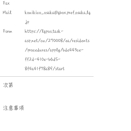
Fax
Mail
kouikico_osaka@gbox.pref.osaka.lg
.jp
Form
https://lgpos.task-
asp.net/cu/270008/ea/residents
/procedures/apply/bde443ce-
ff2d-410e-b6d5-
8f4a41f78a89/start
次第
​注意事項