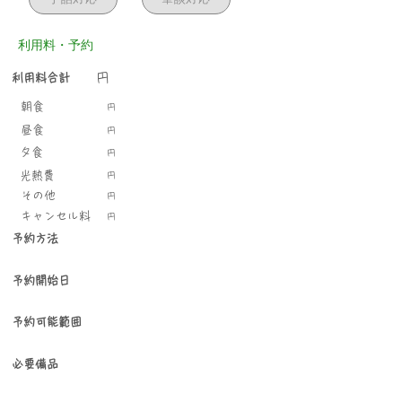
利用料・予約
円
利用料合計
​朝食
円
​昼食
円
​夕食
円
光熱費
円
​その他
円
キャンセル料
円
予約方法
予約開始日
予約可能範囲
必要備品