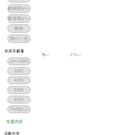
精神障がい
発達障がい
難病
障がい児
利用年齢層
​多い
少ない
10〜20代
30代
40代
50代
60代
70代以上
​支援内容
活動内容