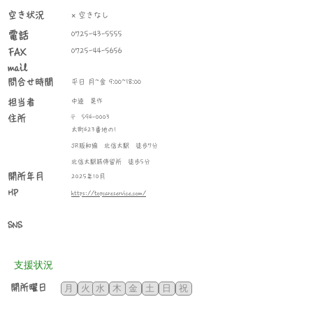
空き状況
× 空きなし
​電話
0725-43-5555
0725-44-5656
FAX
mail
問合せ時間
平日 月~金 9:00~18:00
​担当者
中逵 晃作
住所
〒
594-0003
太町423番地の1
JR阪和線 北信太駅 徒歩7分
北信太駅筋停留所 徒歩5分
​開所年月
2025年10月
HP
https://topcareservice.com/
SNS
​支援状況
​開所曜日
月
火
水
木
金
土
日
祝