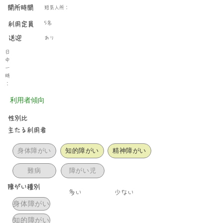
開所時間
短気入所：
5名
利用定員
送迎
あり
日
中
一
時
：
利用者傾向
性別比
主たる利用者
身体障がい
知的障がい
精神障がい
難病
障がい児
障がい種別
​多い
少ない
身体障がい
知的障がい