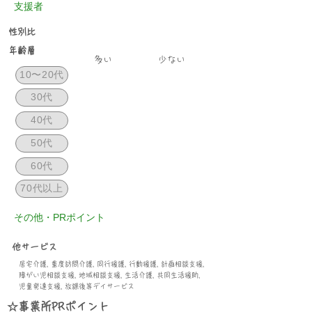
支援者
性別比
年齢層
​多い
少ない
10〜20代
30代
40代
50代
60代
70代以上
その他・PRポイント
​他サービス
居宅介護, 重度訪問介護, 同行援護, 行動援護, 計画相談支援,
障がい児相談支援, 地域相談支援, 生活介護, 共同生活援助,
児童発達支援, 放課後等デイサービス
☆事業所PRポイント