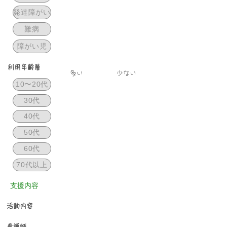
発達障がい
難病
障がい児
利用年齢層
​多い
少ない
10〜20代
30代
40代
50代
60代
70代以上
​支援内容
活動内容
看護師