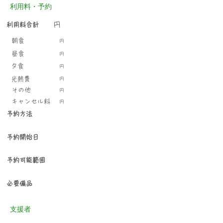
利用料・予約
円
利用料合計
​朝食
円
​昼食
円
​夕食
円
光熱費
円
​その他
円
キャンセル料
円
予約方法
予約開始日
予約可能範囲
必要備品
支援者