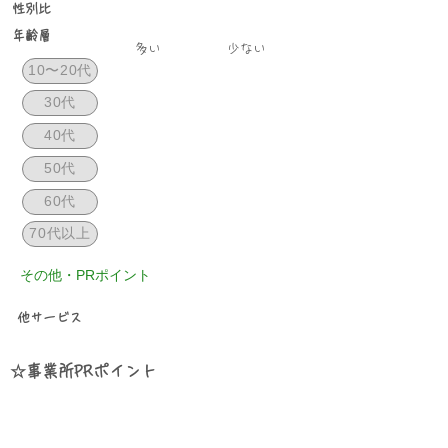
性別比
年齢層
​多い
少ない
10〜20代
30代
40代
50代
60代
70代以上
その他・PRポイント
​他サービス
☆事業所PRポイント