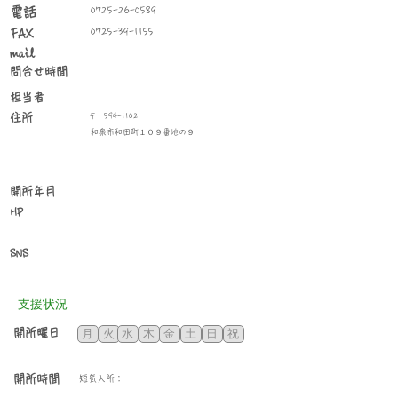
​電話
0725-26-0589
0725-39-1155
FAX
mail
問合せ時間
​担当者
住所
〒
594-1102
和泉市和田町１０９番地の９
​開所年月
HP
SNS
​支援状況
​開所曜日
月
火
水
木
金
土
日
祝
開所時間
短気入所：