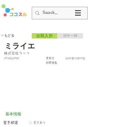
< もどる
短期入所
日中一時
ミライエ
株式会社ラッツ
更新日
2710502705
2023年12月19日
​訪問者数
基本情報
空き状況
〇 空きあり