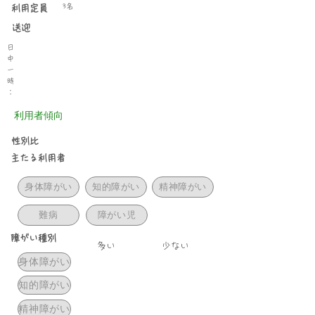
3名
利用定員
送迎
日
中
一
時
：
利用者傾向
性別比
主たる利用者
身体障がい
知的障がい
精神障がい
難病
障がい児
障がい種別
​多い
少ない
身体障がい
知的障がい
精神障がい