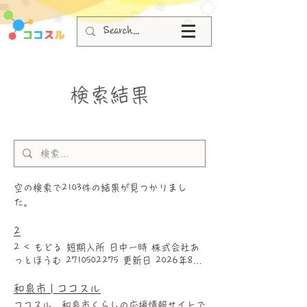
検索結果
空の検索で2103件の結果が見つかりまし
た。
2
2 < もどる 短期入所 日中一時 株式会社あ
っとほうむ 2710502275 更新日 2026年8月
8日 訪問者数 あっとほうむ 電話 FAX mail
問合せ時間 担当者 0725-45-5787 住所
和泉市 | ココスル
594-0023 〒 和泉市伯太町２丁目33-21 月
ココスル 和泉市くらしの応援情報サイトで