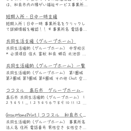
～日 10：00～17：00 藤野智子 JR阪和線
は、和泉市内の障がい福祉サービス事業所等
信太山駅 徒歩10分 0725-92-7712 空き状
に関する情報を発信しています。それぞれの
況 〇 空きあり 開所年月 2022年1月 HP
事業所の特色部分を掲載しておりますので、
短期入所・日中一時支援
SNS 提供状況 開所曜日 月 火 水 木 金 土
事業所選びにご活用ください。 フリーワー
短期入所｜日中一時 事業所名をクリックし
日 祝 開所時間 短気入所：15：30以降 利用
ド検索 News 障がい福祉サービス 新着情報
て詳細情報を確認！！ # 事業所名 電話番号
定員 1名 送迎 なし 日中一時： 利用者 主た
Ｒ8. 5 重度訪問介護 なお介護ステーション
空き状況 短期入所 日中一時 あっとほうむ
る利用者 身体障がい 知的障がい 精神障が
廃止 Ｒ8. 6 短期入所 ういんぐ３ 新規 Ｒ8.
0725-45-5787 〇 ◯ ちょっとステイえるた
共同生活支援（グループホーム）
い 難病 障がい児 性別比 男：女 = 7：3 障
5 重度訪問介護 白ゆり訪問介護ステーショ
す 0725-38-0770 △ ◯ ショートスティ
がい種別 多い 少ない 身体障がい 知的障が
共同生活援助（グループホーム） 中学校区
ン 廃止 Ｒ8. 5 重度訪問介護 プレミアム介
Ｗぴーす 0725-58-7777 × ◯ 特別養護老人
い 精神障がい 発達障がい 難病 障がい児
* 必須項目 信太 富秋 和泉 郷荘 北池田 石
護ケア光明池 廃止 Ｒ8. 5 居宅介護 居宅介
ホーム光明荘 0725-56-1882 △ ◯ ちょっ
利用年齢層 多い 少ない 10〜20代 30代 40
尾 光明台 南池田 槇尾中 和泉市外 事業所
護支援センター ソエルテ 廃止 Ｒ8. 5 居宅
とステイひまわり 0725-38-0770 △ ◯ す
代 50代 60代 70代以上 利用・予約 利用料
名をクリックして詳細情報を確認！！ ▶印
共同生活援助（グループホーム）一覧
介護 白ゆり訪問介護ステーション 廃止 Ｒ8.
むすむ 0725-53-2242 × ◯ 大阪ワークセ
合計 980円 朝食 昼食 夕食 光熱費 その他
刷用ページへ移動 # 事業所名 法人名 町名
5 居宅介護 プレミアム介護ケア光明池 廃止
共同生活援助（グループホーム） 第1圏域
ンター 0725-57-0883 × ◯ 短期入所センタ
円 600円 円 円 円 キャンセル料 0円 必要
電話番号 男性空き 女性空き 喫煙 ワンルー
Ｒ8. 5 共同生活援助 グループホームあおぞ
第2圏域 第3圏域 第4圏域 その他 Chat 空き
ーほりでい 070-1822-2014 △ ◯ ショート
備品 受給者証・処方薬・おむつなど 予約可
ム Quokka クオッカ ＫＦＣサービス有限会
らとたいよう 新規 Ｒ8. 5 共同生活援助 み
がある事業所を表示 なし １名 ２名 ３名
ステイ ゆとり 0725-50-2700 △ ◯ わく
能範囲 予約開始日 予約方法 電話, FAX 活
社 伯太町 0725-92-8620 なし ２名 あっと
んなの輪 新規 Ｒ8. 5 生活介護 生活介護
４名以上 1 2 3 4 5 1 ... 1 2 3 4 5 6 7 8 ...
ココスル 高石市 グループホーム 共同生活援助
わく 0725-53-2242 △ ◯ でぃあはーつ２
動内容 スタッフ・支援 性別比 男：女 =
ほうむ 株式会社あっとほうむ 伯太町
つむぎ 新規 Ｒ8. 5 同行援護 居宅介護支援
8 共同生活援助について 更新日 2023年5月
0725-24-3265 〇 ◯ 障がい者支援施設
8：2 年齢層 多い 少ない 10〜20代 30代 40
高石市 共同生活援助（グループホーム） 1
0725-45-5787 １名 なし ◯ ういんぐ2 株
事業所プラム 新規 Ｒ8. 5 重度訪問介護 居
14日 ケアホーム ゆとり 建物タイプ 入居
太平 0725-45-2760 〇 ◯ # 事業所名 電話
代 50代 60代 70代以上 看護師 なし 食事
2 3 4 5 1 ... 1 2 3 4 5 6 7 8 9 10 11 12 13
式会社T－Wing 上町 080-9563-5923 ３名
宅介護支援事業所プラム 新規 Ｒ8. 5 重度訪
対象 空き男性 連絡先 戸建て 男性限定 な
番号 短期入所 日中一時 空き あっとほうむ
手づくり, その他 協力医療機関 医療的ケア
14 ... 14 更新日 2025年5月19日 グループホ
３名 ◯ ういんぐ２ 株式会社Ｔ－Ｗｉｎｇ
問介護 なお介護ステーション 廃止 Ｒ8. 6
し 0725-50-2700 費用(月額) 空き女性 住
0725-45-5787 ◯ 〇 ちょっとステイえるた
なし 入浴 入浴介助 浴槽 特殊浴槽 シャワ
ームファン西取石 利用者さんが1年中安心し
GroupHomePrint | ココスル 和泉市くらしの情報応援サイト
上町 080-9563-5923 ３名 ３名 ◯ おっぽ
短期入所 ういんぐ３ 新規 Ｒ8. 5 重度訪問
所 円 満床 和泉市 万町 詳しく見る 更新日
す 0725-38-0770 ◯ △ ショートスティ
ー 支援内容 車いす対応 身障用用トイレ 手
て生活できる居場所の提供 1人1人の生活ニ
こ 株式会社いろどり 黒鳥町 090-6605-
介護 白ゆり訪問介護ステーション 廃止 Ｒ8.
共同生活援助（グループホーム） 事業所名
2023年5月14日 グループホームえるたす 建
Ｗぴーす 0725-58-7777 ◯ × 特別養護老人
話対応 筆談対応 他サービス 共同生活援助
ーズを組んだ個別支援 ベテラン支援員・世
3398 １名 なし かける 株式会社ライアップ
5 重度訪問介護 プレミアム介護ケア光明池
法人名 住所 電話番号 男性空き 女性空き
物タイプ 入居対象 空き男性 連絡先 戸建て
ホーム光明荘 0725-56-1882 ◯ △ ちょっ
☆事業所PRポイント 確定 画像のアップロ
話人による細かな支援 空き状況 訓練内容