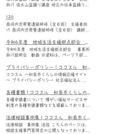
催： 開催日時 開催場所 開催方法 対象者
向け 信太山盆踊り講座 地元の伝承盆踊りを
R8.3.18 和泉市立人権文化センター１階大会
習ってみませんか。 踊りや音頭、太鼓に挑
議室 対面 福祉事業所職員（介護支援専門
戦できます。 見学のみや写真、動画撮影も
120
員、相談支援員、生活支援員、支援員、世話
可能です。 講師： 泉州信太山盆踊り保存会
南河内児発管連続研修（全６回） 支援者向
人、介護職員、 訪問看護職員、理学療法士
のみなさん 主催： 開催日時 開催場所 開催
け 南河内児発管連続研修（全６回） 講師：
等）及び市民後見人バンク登録者（養成講座
方法 対象者 R6.7.20 ゆう・ゆうプラザ（人
宮﨑 充弘氏 主催： かわちラボ（ＮＰＯ法
修了予定者含む） 定員 参加費 申込方法 申
権文化センター）1階大会議室 対面 定員 参
人ぬくもり） 開催日時 開催場所 開催方法
令和6年度 地域生活支援拠点部会 事業所向け説明会 | ココスル 和泉市くらしの情報応援サイト
込期限 Tel Fax Mail Form 無料 メール, ｆａ
加費 申込方法 申込期限 Tel Fax Mail Form
対象者 第１回：R7.4.22 第２回：
ｘ R8.2.27 0725-45-3150 0725-41-3191
令和6年度 地域生活支援拠点部会 事業所
50人 無料 不要 次第 注意事項 事前アンケ
R7.5.20 第３回：R7.6.10 第４回：
shakyo-lifesupport@helen.ocn.ne.jp 次第 注意
向け説明会 動画 ※資料は、ページ下部に
ート 無し 事後アンケート 無し 研修資料
R7.7.2 第５回：R7.9.8 第６回：R7.10.7
事項 事前アンケート 無し 事後アンケート
あります。 動画が表示されない場合は、再
確定 写真を選択する 送信 画像のアップロ
申し込みフォームを参照 定員 参加費 申込
無し 研修資料 確定 写真を選択する 送信
読み込みしてください。 動画が表示されな
プライバシーポリシー | ココスル 和泉市くらしの情報応援サイト
ード ↓一覧ページの写真(再度アップロード
方法 申込期限 Tel Fax Mail Form １回につ
画像のアップロード ↓一覧ページの写真(再
い場合は、再読み込みしてください。 ＜資
すると画像が更新されます) 写真を選択する
ココスル ～和泉市くらしの情報応援サイト
き2000円 入力フォーム 070-9267-6153 次
度アップロードすると画像が更新されます)
料１＞地域生活支援拠点事業の利用につい
送信 掲載内容を編集する アップロード完了
～ プライバシーポリシー 社会福祉法人 和
第 注意事項 事前アンケート 無し 事後アン
写真を選択する 送信 掲載内容を編集する
て 支援者用 R6年改訂 ＜資料２＞地域生
アップロード失敗 画像の削除 削除 削除が
泉市社会福祉協議会 和泉市障がい者基幹相
ケート 無し 研修資料 確定 写真を選択する
アップロード完了 アップロード失敗 画像の
活支援拠点事業の利用について 利用者用
完了しました。 再読込みして確認してくだ
談支援センター（以下，「当センター」とい
各種書類 | ココスル 和泉市くらしの情報応援サイト
送信 画像のアップロード ↓一覧ページの写
削除 削除 削除が完了しました。 再読込み
R6年改訂 ＜資料３＞事前登録届出書 R6年
さい。 削除に失敗しました。 再読込みして
います。）は，本ウェブサイト上で提供する
真(再度アップロードすると画像が更新され
して確認してください。 削除に失敗しまし
各種申請書について 障がい福祉サービスや
改訂 ＜資料４＞基本情報シート ＜資料５＞
再度実行してください。
サービス（以下,「本サービス」といいま
ます) 写真を選択する 送信 掲載内容を編集
た。 再読込みして再度実行してください。
制度の各種申請書類などを掲載しておりま
相談支援専門員用チェックリスト R6年改
す。）における，ユーザーの個人情報の取扱
する アップロード完了 アップロード失敗
す。 利用者向け 事業者向け
訂 ＜資料６＞もしもの時の確認シート（原
いについて，以下のとおりプライバシーポリ
画像の削除 削除 削除が完了しました。 再
法律相談事例集 | ココスル 和泉市くらしの情報応援サイト
本） ⑥.docx ＜資料７＞もしもの時の確認シ
シー（以下，「本ポリシー」といいます。）
読込みして確認してください。 削除に失敗
ート（記入例） ＜資料8＞もしもの時の確認
法律相談 事例集 送信 こちらのページは、
を定めます。 第1条（個人情報） 「個人情
しました。 再読込みして再度実行してくだ
シート（取り扱いについて） ＜資料9＞もし
相談支援専門員限定の公開となっておりま
報」とは，個人情報保護法にいう「個人情
さい。