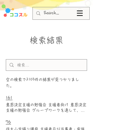
検索結果
空の検索で2103件の結果が見つかりまし
た。
161
意思決定支援の勉強会 支援者向け 意思決定
支援の勉強会 グループワークを通して、後
見人等の身上保護や福祉事業所職員の連携な
どを考えます。 講師： 公益社団法人 大阪
76
社会福祉会 社会福祉士 宮田 英幸 氏 主
信太山盆踊り講座 支援者及び当事者・家族