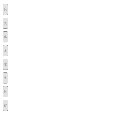
月
火
水
木
金
土
日
祝