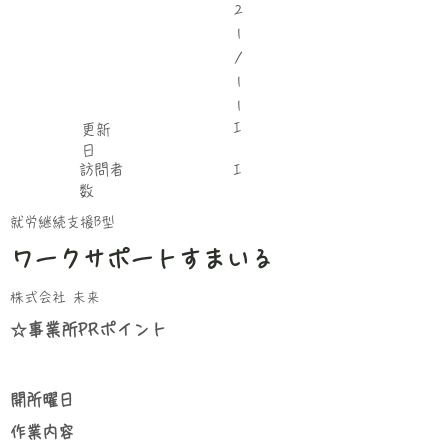
2
1
/
1
1
I
更新
日
​訪問者
I
数
就労継続支援B型
ワークサポートすまいる
株式会社 未来
☆事業所PRポイント
​開所曜日
​作業内容