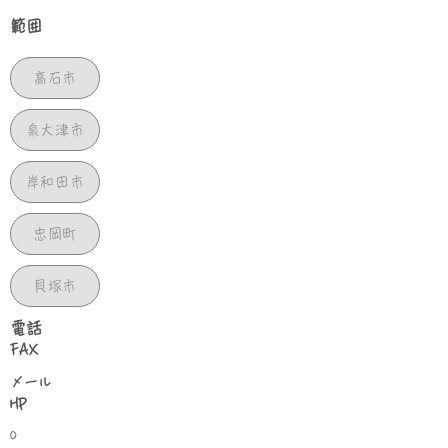
範囲
高石市
泉大津市
岸和田市
忠岡町
貝塚市
​電話
FAX
​メール
HP
0