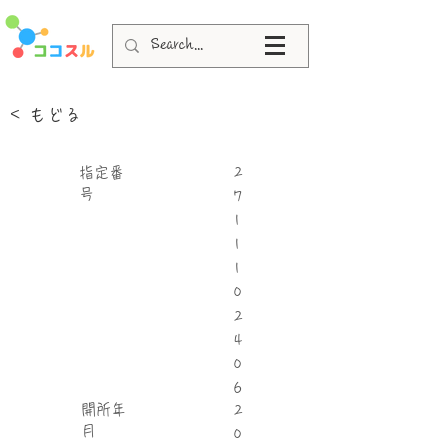
< もどる
指定番
2
号
7
1
1
1
0
2
4
0
6
​開所年
2
月
0