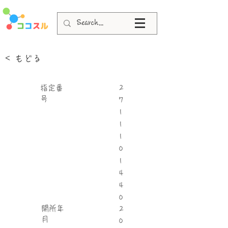
< もどる
指定番
2
号
7
1
1
1
0
1
4
4
0
​開所年
2
月
0