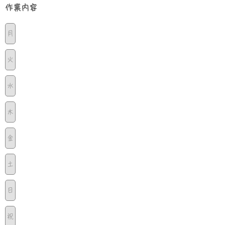
​作業内容
月
火
水
木
金
土
日
祝