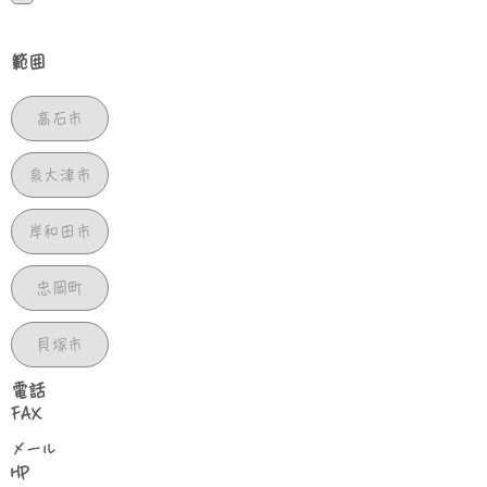
範囲
高石市
泉大津市
岸和田市
忠岡町
貝塚市
​電話
FAX
​メール
HP