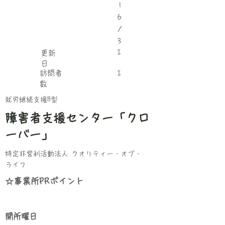
1
6
/
3
I
更新
日
​訪問者
I
数
就労継続支援B型
障害者支援センター「クロ
ーバー」
特定非営利活動法人 クオリティー・オブ・
ライフ
☆事業所PRポイント
​開所曜日