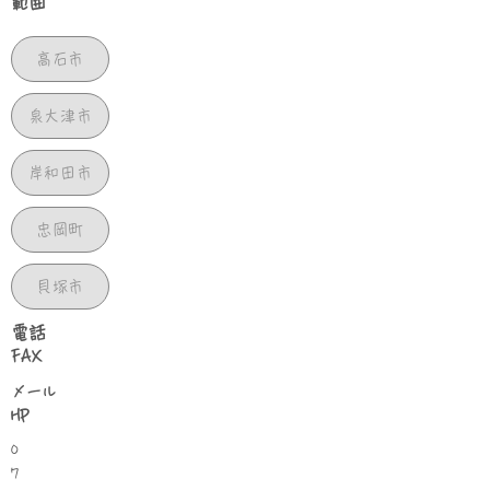
範囲
高石市
泉大津市
岸和田市
忠岡町
貝塚市
​電話
FAX
​メール
HP
0
7