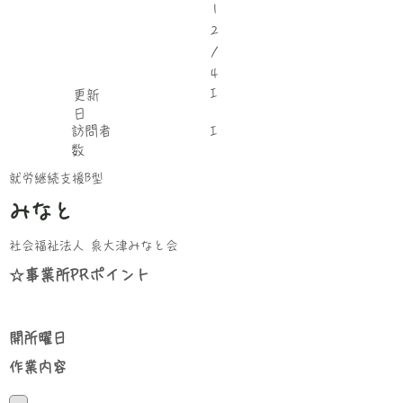
1
2
/
4
I
更新
日
​訪問者
I
数
就労継続支援B型
みなと
社会福祉法人 泉大津みなと会
☆事業所PRポイント
​開所曜日
​作業内容