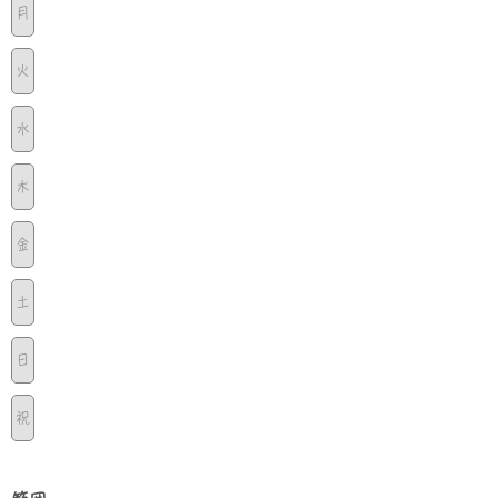
月
火
水
木
金
土
日
祝