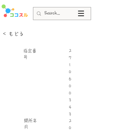
< もどる
指定番
2
号
7
1
0
6
0
0
3
4
3
​開所年
2
月
0