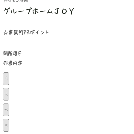
共同生活援助
グループホームＪＯＹ
☆事業所PRポイント
​開所曜日
​作業内容
月
火
水
木