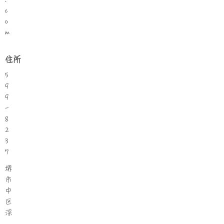
c
o
m
住所
5
9
9
-
8
2
3
7
堺
市
中
区
深
井