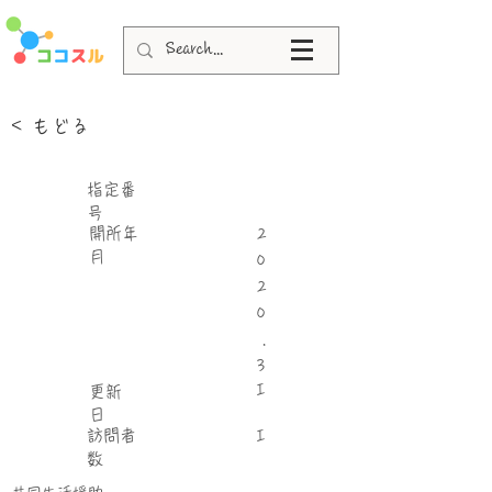
< もどる
指定番
号
​開所年
2
月
0
2
0
.
3
I
更新
日
​訪問者
I
数