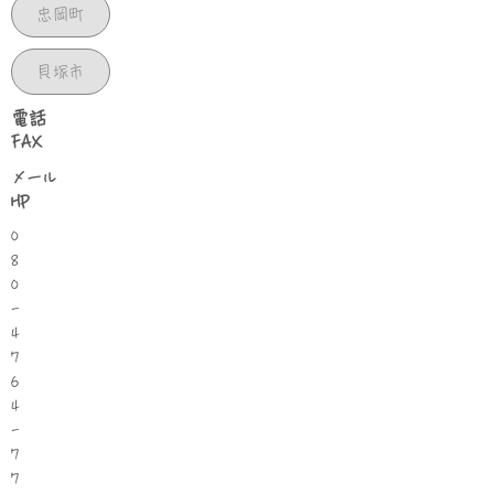
忠岡町
貝塚市
​電話
FAX
​メール
HP
0
8
0
-
4
7
6
4
-
7
7