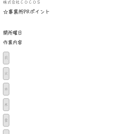
株式会社ＣＯＣＯＳ
☆事業所PRポイント
​開所曜日
​作業内容
月
火
水
木
金