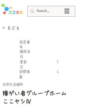
< もどる
指定番
号
​開所年
月
I
更新
日
​訪問者
I
数
共同生活援助
障がい者グループホーム
ここヤシⅣ