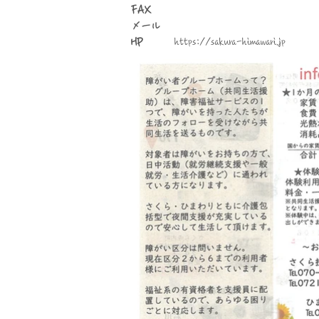
FAX
​メール
HP
https://sakura-himawari.jp