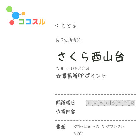
< もどる
共同生活援助
さくら西山台
ひまわり株式会社
☆事業所PRポイント
​開所曜日
月
火
水
木
金
土
日
祝
​作業内容
​電話
070-1264-1747 0721-21-
5187