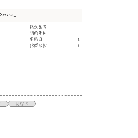
指定番号
​開所年月
更新日
I
​訪問者数
I
貝塚市
町